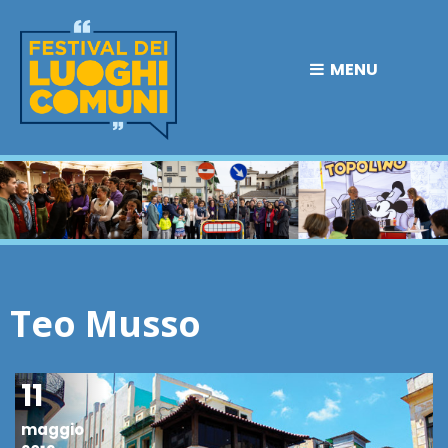
MENU
Teo Musso
11
maggio