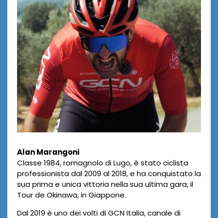
a
n
M
a
r
a
n
g
o
Alan Marangoni
n
Classe 1984, romagnolo di Lugo, è stato ciclista
i
professionista dal 2009 al 2018, e ha conquistato la
sua prima e unica vittoria nella sua ultima gara, il
Tour de Okinawa, in Giappone.
Dal 2019 è uno dei volti di GCN Italia, canale di