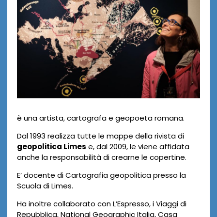
u
r
a
C
a
n
a
è una artista, cartografa e geopoeta romana.
l
Dal 1993 realizza tutte le mappe della rivista di
i
geopolitica Limes
e, dal 2009, le viene affidata
anche la responsabilità di crearne le copertine.
E’ docente di Cartografia geopolitica presso la
Scuola di Limes.
Ha inoltre collaborato con L’Espresso, i Viaggi di
Repubblica, National Geographic Italia, Casa