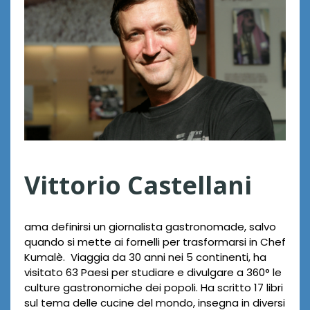
t
t
o
r
i
o
C
Vittorio Castellani
a
s
t
ama definirsi un giornalista gastronomade, salvo
quando si mette ai fornelli per trasformarsi in Chef
e
Kumalè. Viaggia da 30 anni nei 5 continenti, ha
l
visitato 63 Paesi per studiare e divulgare a 360° le
culture gastronomiche dei popoli. Ha scritto 17 libri
l
sul tema delle cucine del mondo, insegna in diversi