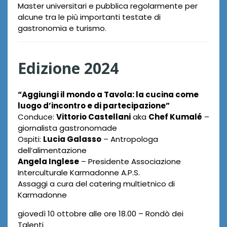
a
Master universitari e pubblica regolarmente per
alcune tra le più importanti testate di
n
gastronomia e turismo.
i
Edizione 2024
“Aggiungi il mondo a Tavola: la cucina come
luogo d’incontro e di partecipazione”
Conduce:
Vittorio Castellani
aka
Chef Kumalé
–
giornalista gastronomade
Ospiti:
Lucia Galasso
– Antropologa
dell’alimentazione
Angela Inglese
– Presidente Associazione
Interculturale Karmadonne A.P.S.
Assaggi a cura del catering multietnico di
Karmadonne
giovedì 10 ottobre alle ore 18.00 – Rondò dei
Talenti